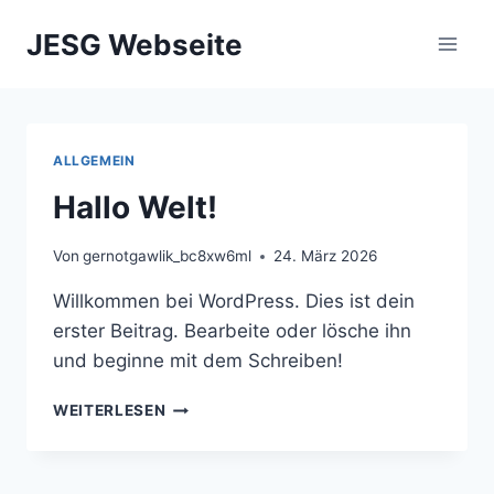
Zum
JESG Webseite
Inhalt
springen
ALLGEMEIN
Hallo Welt!
Von
gernotgawlik_bc8xw6ml
24. März 2026
Willkommen bei WordPress. Dies ist dein
erster Beitrag. Bearbeite oder lösche ihn
und beginne mit dem Schreiben!
HALLO
WEITERLESEN
WELT!